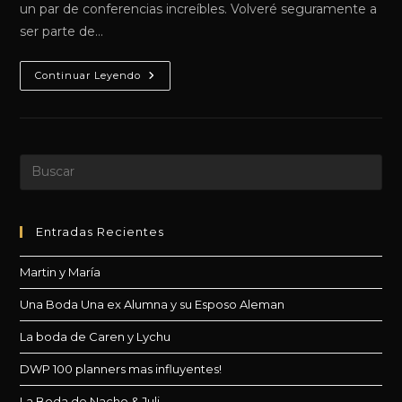
un par de conferencias increíbles. Volveré seguramente a
ser parte de…
Congreso
Continuar Leyendo
GOE
Perú
2022
Pul
Es
par
cer
Entradas Recientes
el
Martin y María
pan
de
Una Boda Una ex Alumna y su Esposo Aleman
bú
La boda de Caren y Lychu
DWP 100 planners mas influyentes!
La Boda de Nacho & Juli