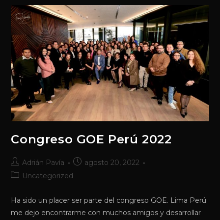
Congreso GOE Perú 2022
Autor
Publicación
Adrián Pavía
agosto 20, 2022
de
de
Categoría
Uncategorized
la
la
de
entrada:
entrada:
la
Ha sido un placer ser parte del congreso GOE. Lima Perú
entrada:
me dejo encontrarme con muchos amigos y desarrollar