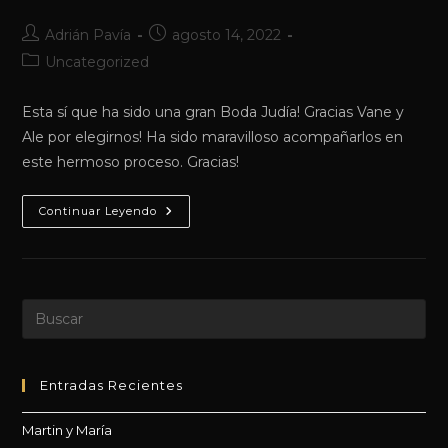
Autor
Publicación
Adrián Pavía
agosto 14, 2022
de
de
Categoría
Uncategorized
la
la
de
entrada:
entrada:
la
Esta sí que ha sido una gran Boda Judía! Gracias Vane y
entrada:
Ale por elegirnos! Ha sido maravilloso acompañarlos en
este hermoso proceso. Gracias!
Nuestra
Continuar Leyendo
Boda
Judía.
Vane
&
Ale
Pul
Es
par
cer
Entradas Recientes
el
Martin y María
pan