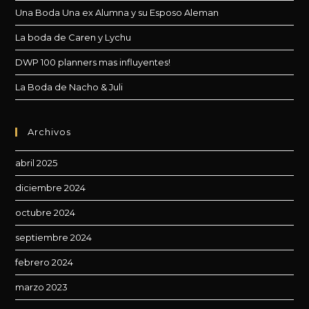
de
Una Boda Una ex Alumna y su Esposo Aleman
bú
La boda de Caren y Lychu
DWP 100 planners mas influyentes!
La Boda de Nacho & Juli
Archivos
abril 2025
diciembre 2024
octubre 2024
septiembre 2024
febrero 2024
marzo 2023