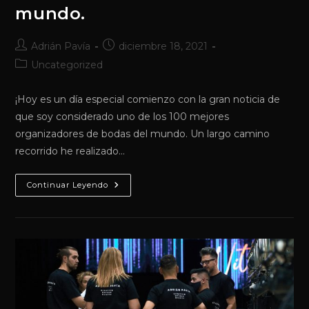
mundo.
Autor
Publicación
Adrián Pavía
diciembre 18, 2021
de
de
Categoría
Uncategorized
la
la
de
entrada:
entrada:
la
¡Hoy es un día especial comienzo con la gran noticia de
entrada:
que soy considerado uno de los 100 mejores
organizadores de bodas del mundo. Un largo camino
recorrido he realizado…
1
Continuar Leyendo
De
Los
100
Mejores
Del
Mundo.