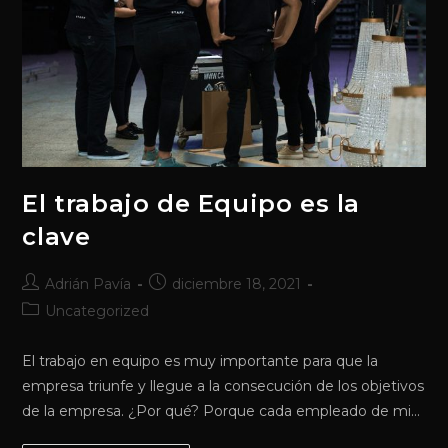
El trabajo de Equipo es la
clave
Autor
Publicación
Adrián Pavía
diciembre 18, 2021
de
de
Categoría
Uncategorized
la
la
de
entrada:
entrada:
la
El trabajo en equipo es muy importante para que la
entrada:
empresa triunfe y llegue a la consecución de los objetivos
de la empresa. ¿Por qué? Porque cada empleado de mi…