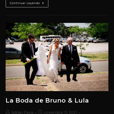
El
Continuar Leyendo
Trabajo
De
Equipo
Es
La
Clave
La Boda de Bruno & Lula
Autor
Publicación
Adrián Pavía
noviembre 11, 2021