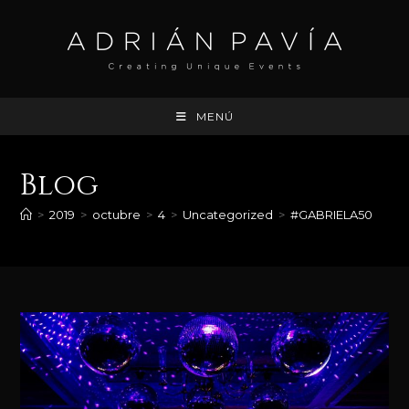
Ir
al
contenido
MENÚ
Blog
>
2019
>
octubre
>
4
>
Uncategorized
>
#GABRIELA50