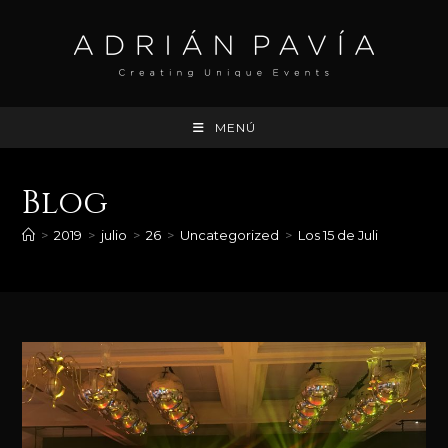
Ir
al
contenido
MENÚ
Blog
>
2019
>
julio
>
26
>
Uncategorized
>
Los 15 de Juli