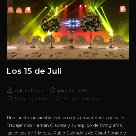
Los 15 de Juli
Autor
Publicación
Adrián Pavía
julio 26, 2019
de
de
Categoría
Comentarios
Uncategorized
Sin comentarios
la
la
de
de
entrada:
entrada:
la
la
entrada:
entrada:
Una Fiesta inolvidable con amigos proveedores geniales.
Trabajar con Hernan Giacosa y su equipo de fotógrafos,
las chicas de 3 lineas , Pablo Espindola de Cairat Sonido y