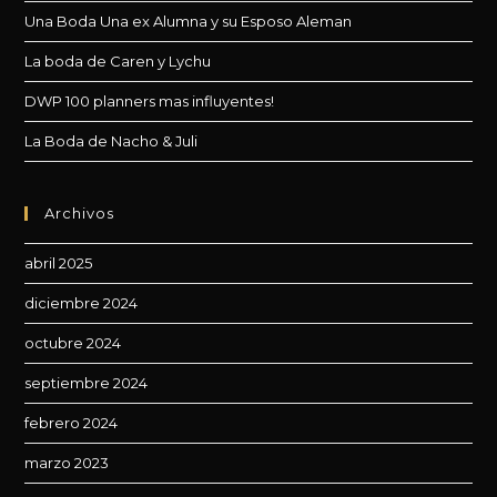
de
Una Boda Una ex Alumna y su Esposo Aleman
bú
La boda de Caren y Lychu
DWP 100 planners mas influyentes!
La Boda de Nacho & Juli
Archivos
abril 2025
diciembre 2024
octubre 2024
septiembre 2024
febrero 2024
marzo 2023